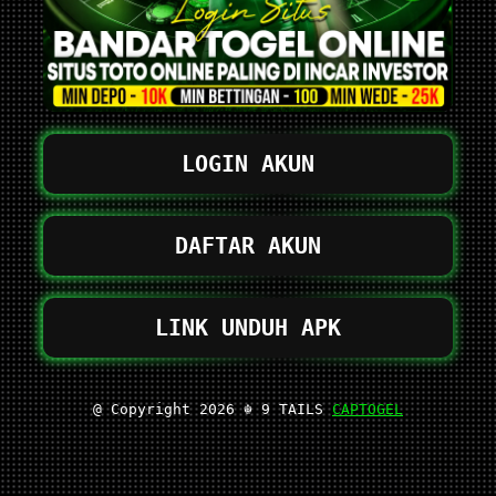
LOGIN AKUN
DAFTAR AKUN
LINK UNDUH APK
@ Copyright 2026 ☬ 9 TAILS
CAPTOGEL